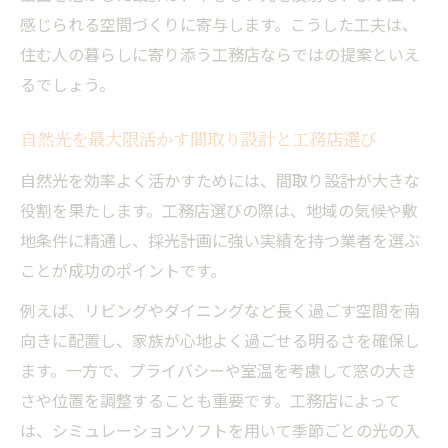
工務店選びで重視したい自然光の取り入れポイ
感じられる空間づくりに寄与します。こうした工夫は、
ント
住む人の暮らしに寄り添う工務店ならではの提案といえ
工務店選びで注目すべき自然光設計の基準
るでしょう。
理想の採光を叶える工務店の設計力とは何
か
自然光を最大限活かす間取り設計と工務店選び
工務店の自然光活用事例と選択のポイント
自然光を効率よく活かすためには、間取り設計が大きな
自然光を活かせる工務店の提案力に注目し
役割を果たします。工務店選びの際は、地域の気候や敷
よう
地条件に精通し、採光計画に強い実績を持つ業者を選ぶ
ことが成功のポイントです。
工務店選びで大切な採光計画と打ち合わせ
方法
例えば、リビングやダイニングなど長く過ごす空間を南
人工光と自然光の違いから考える家づくり
向きに配置し、家族が心地よく過ごせる明るさを確保し
自然光と人工光の違いを工務店が解説
ます。一方で、プライバシーや室温を考慮して窓の大き
さや位置を調整することも重要です。工務店によって
工務店視点で見る自然光と人工光の効果比
は、シミュレーションソフトを用いて季節ごとの光の入
較