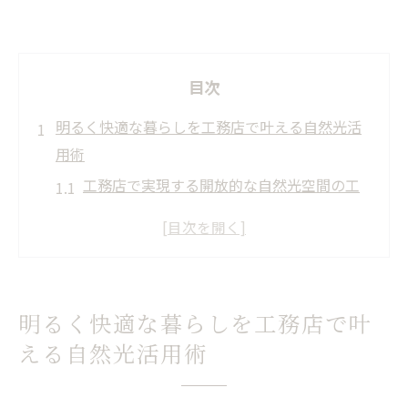
目次
明るく快適な暮らしを工務店で叶える自然光活
用術
工務店で実現する開放的な自然光空間の工
夫
自然光を最大限活かす間取り設計と工務店
選び
工務店が提案する採光窓配置のポイントと
明るく快適な暮らしを工務店で叶
コツ
える自然光活用術
工務店の自然光活用で省エネと心地よさを
両立