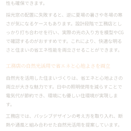
性も確保できます。
工務店の自然光活用でデザイン性もアップ
する方法
採光窓の配置に失敗すると、逆に夏場の暑さや冬場の寒
さが気になるケースもあります。設計段階で工務店とし
省エネしながら快適な工務店の光プランニ
っかり打ち合わせを行い、実際の光の入り方を模型やCG
ング術
で確認するのがおすすめです。これにより、快適な明る
光の流れを活かすパッシブデザインの実践につ
さと住まいの省エネ性能を両立させることができます。
いて
工務店で実践するパッシブデザインの基本
工務店の自然光活用で省エネと心地よさを両立
と光活用
自然光を活用した住まいづくりは、省エネと心地よさの
光の流れを読む工務店のパッシブ設計ポイ
両立が大きな魅力です。日中の照明使用を減らすことで
ント
電気代が節約でき、環境にも優しい住環境が実現しま
パッシブデザインに強い工務店の自然光活
す。
用事例
工務店では、パッシブデザインの考え方を取り入れ、断
工務店が実現するパッシブデザインと採光
熱や通風と組み合わせた自然光活用を提案しています。
計画