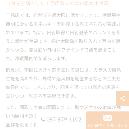
自然光を活かした工務店ならではの省エネ対策
工務店では、自然光を最大限に活かすことで、冷暖房や
照明にかかるエネルギーを削減する省エネ対策が実践さ
れています。特に、日射取得と日射遮蔽のバランスを考
えた設計が重要です。冬は太陽熱を取り入れて室内を暖
かく保ち、夏は庇や外付けブラインドで熱を遮ること
で、冷暖房負荷を減らします。
例えば、南側に大きな窓を設ける際には、ガラスの断熱
性能を高めたり、外構で落葉樹を配置するなどの工夫も
効果的です。これにより、四季を通じて自然光の恩恵を
受けつつ、省エネを実現できます。
また、間取りや窓の配置に加え、壁や天井の反射率が高
い内装材を選ぶことで、光をより広範囲に拡散させ、家
087-879-4102
全体を明るく保つことができます。これらの対策は、設
資料請求・お問い合わせ