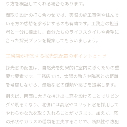
り方を検証してくれる場合もあります。
家づくりにおける工務店の光源選びのポイ
ント
間取り設計の打ち合わせでは、実際の施工事例や住んで
いる方の感想を参考にするのも有効です。工務店の担当
自然光重視の工務店設計で得られるメリッ
者と十分に相談し、自分たちのライフスタイルや希望に
ト
合った採光プランを提案してもらいましょう。
人工光と自然光を融合した工務店の提案事
例
工務店が提案する採光窓配置のポイントとコツ
省エネとデザイン性を兼ね備えた自然光の工務
採光窓の配置は、自然光を効果的に室内に導くための重
店活用法
要な要素です。工務店では、太陽の動きや隣家との距離
工務店が提案する省エネと自然光デザイン
を考慮しながら、最適な窓の種類や高さを提案します。
の両立
例えば、南面に大きな掃き出し窓を設けることでリビン
省エネ住宅を叶える工務店の自然光設計ア
グが明るくなり、北側には高窓やスリット窓を採用して
イデア
やわらかな光を取り入れることができます。加えて、窓
自然光を活かした工務店ならではの省エネ
の形状やガラスの種類を工夫することで、断熱性や防犯
対策