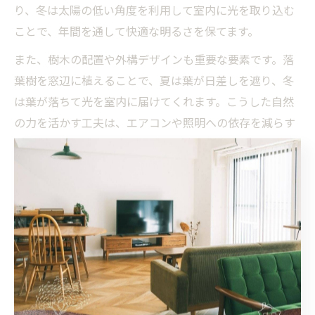
り、冬は太陽の低い角度を利用して室内に光を取り込む
ことで、年間を通して快適な明るさを保てます。
また、樹木の配置や外構デザインも重要な要素です。落
葉樹を窓辺に植えることで、夏は葉が日差しを遮り、冬
は葉が落ちて光を室内に届けてくれます。こうした自然
の力を活かす工夫は、エアコンや照明への依存を減らす
省エネ効果も期待できます。
「季節ごとに室内の明るさが変わるのが楽しみになっ
た」「夏も冬も快適に過ごせる」といった利用者の声も
多く聞かれます。設計段階で工務店としっかり打ち合わ
せし、季節ごとの暮らしやすさを意識した明るさ調整法
を取り入れることが、満足度の高い家づくりのコツで
す。