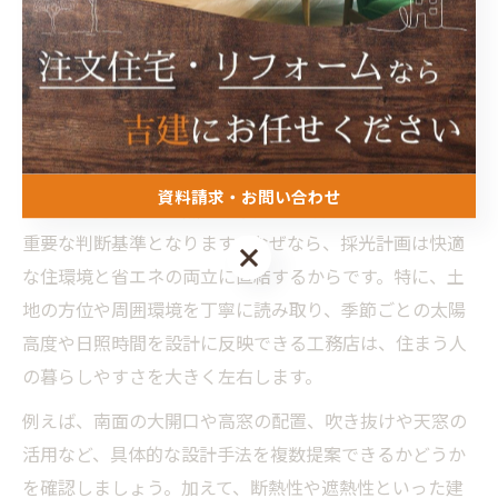
工務店選びで重視したい自然光の
取り入れポイント
工務店選びで注目すべき自然光設計の基準
資料請求・お問い合わせ
工務店を選ぶ際、自然光を活用した設計へのこだわりは
重要な判断基準となります。なぜなら、採光計画は快適
資料請求・お問い合わせ
な住環境と省エネの両立に直結するからです。特に、土
地の方位や周囲環境を丁寧に読み取り、季節ごとの太陽
高度や日照時間を設計に反映できる工務店は、住まう人
の暮らしやすさを大きく左右します。
例えば、南面の大開口や高窓の配置、吹き抜けや天窓の
活用など、具体的な設計手法を複数提案できるかどうか
を確認しましょう。加えて、断熱性や遮熱性といった建