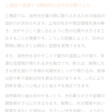
開放感を生む工務店の吹き抜け・高窓活用
工務店で実現する開放的な自然光空間の工夫
術
工務店では、自然光を最大限に取り入れるための独自の
自然光が生み出す心地よい住空間の秘訣と工務
設計力が求められます。土地の向きや周辺環境を読み解
店の技
き、光がやさしく差し込むように窓の位置や大きさを工
心地よさを高める工務店の自然光活用術と
夫することが重要です。こうした配慮によって、日中は
は
照明に頼らずとも明るい空間を実現できます。
工務店が実践する快適な採光と素材選びの
また、自然光を活かすことで室内の温度ムラが減り、快
工夫
適な住環境が保たれる点も魅力です。例えば、南側に大
自然光と工務店の技術で叶える明るい住ま
きな窓を設けて冬場の太陽光をしっかり取り込み、夏場
い
は庇や軒で直射日光を遮る方法があります。これにより
工務店が提案する自然素材と光のベストバ
四季を通じて心地よさと省エネを両立できます。
ランス
自然素材と組み合わせることで、光の柔らかさや空間の
工務店の工夫で生まれる季節ごとの明るさ
開放感がさらに引き立ちます。実際に、木の質感や白い
調整法
壁面を活かした設計は、やさしい光を反射し、より広く