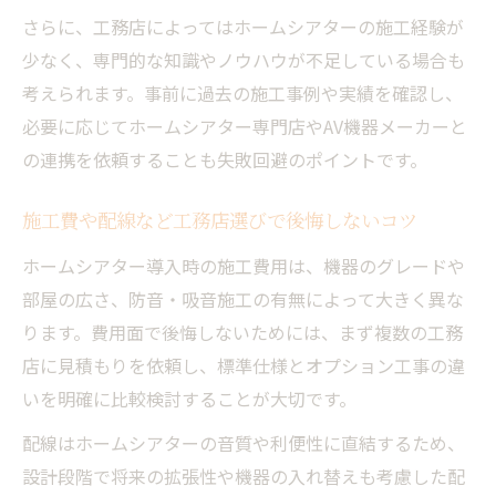
配線や接続に強い工務店選びの重要性とは
さらに、工務店によってはホームシアターの施工経験が
家族が納得するシアタールームを実現する
少なく、専門的な知識やノウハウが不足している場合も
ポイント
考えられます。事前に過去の施工事例や実績を確認し、
必要に応じてホームシアター専門店やAV機器メーカーと
工務店ホームシアターのアンプ選びと設計
の連携を依頼することも失敗回避のポイントです。
手順
防音・遮光対策も工務店に相談すべき理由
施工費や配線など工務店選びで後悔しないコツ
一条工務店ホームシアターの実例に学ぶ失敗回
ホームシアター導入時の施工費用は、機器のグレードや
避策
部屋の広さ、防音・吸音施工の有無によって大きく異な
一条工務店ホームシアター実例から学ぶ成
ります。費用面で後悔しないためには、まず複数の工務
功の秘訣
店に見積もりを依頼し、標準仕様とオプション工事の違
失敗しないための工務店ホームシアター設
いを明確に比較検討することが大切です。
計実例
配線はホームシアターの音質や利便性に直結するため、
工務店でよくある後悔ポイントを事前に確
設計段階で将来の拡張性や機器の入れ替えも考慮した配
認しよう