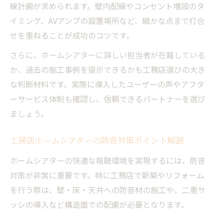
線計画が求められます。壁内配線やコンセント増設のタ
吹き抜けや部屋の広さとホームシアターの
イミング、AVアンプの設置場所など、細かな点まで打合
関係
せを重ねることが成功のコツです。
アンプやシアタールーム機材選びのコツ
さらに、ホームシアターに詳しい担当者が在籍している
工務店で検討すべき設備やオプションの選び方
か、過去の施工事例を提示できるかも工務店選びの大き
工務店ホームシアターのおすすめ設備と選
な判断材料です。実際に導入したユーザーの声やアフタ
び方
ーサービス体制も確認し、信頼できるパートナーを選び
オプション選択で後悔しないための工務店
ましょう。
活用法
専門店と工務店のオプション比較と選定ポ
工務店ホームシアターの防音対策ポイント解説
イント
ホームシアターの快適な視聴環境を実現するには、防音
吹き抜け対応設備も含めた工務店検討リス
対策が非常に重要です。特に工務店で新築やリフォーム
ト
を行う際は、壁・床・天井への防音材の施工や、二重サ
将来の拡張性を考えた工務店オプション選
ッシの導入など構造面での配慮が必要となります。
び