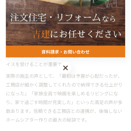
タイルや音楽の好み、部屋の使い方を共有することで、
最適な間取りや機器構成を提案してもらえます。
長く満足できる空間にするためには、将来のライフスタ
イル変化も見据えて可変性のある設計を心がけましょ
う。配線やコンセントの位置、機器のアップグレード対
資料請求・お問い合わせ
応、防音性能の確保など、プロならではの視点でアドバ
イスを受けることが重要です。
資料請求・お問い合わせ
実際の施主の声として、「最初は予算が心配だったが、
工務店が細かく調整してくれたので納得できる仕上がり
になった」「家族全員で映画を楽しめるリビングにな
り、家で過ごす時間が充実した」といった満足の声が多
数あります。信頼できる工務店との連携が、後悔しない
ホームシアター作りの最大の秘訣です。