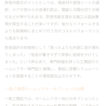
防音対策のポイントとしては、吸音材や遮音シートの選
後悔しないためのホームシアター費用の分解と
択、ドアや窓からの音漏れ防止、隣室との間仕切りの強
比較
化などが挙げられます。防音性能を高める施工は追加費
工務店ホームシアター費用の内訳を徹底解
用が発生することが多いですが、後からリフォームする
説
よりも新築時にまとめて行う方がコストパフォーマンス
施工費や機器代の分解で総額を正確に把握
も高まります。
する方法
防音設計の失敗例として「思ったよりも外部に音が漏れ
防音工事や配線費用も含めた工務店費用比
てしまった」「低音が響きすぎて家族に迷惑をかけてし
較
まった」という声もあり、専門知識を持った工務店やホ
標準仕様と追加工事費を工務店でしっかり
ームシアター専門店と連携し、事前に音響シミュレーシ
確認
ョンを実施することが満足度向上のカギです。
ホームシアター専門店との費用差を比較し
よう
一条工務店ホームシアターオプションの比較
一条工務店では、ホームシアター向けのオプションとし
て、天井埋め込みスピーカーや専用AV配線、シアタール