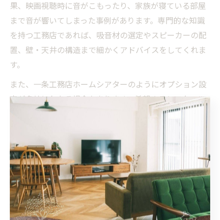
果、映画視聴時に音がこもったり、家族が寝ている部屋
まで音が響いてしまった事例があります。専門的な知識
を持つ工務店であれば、吸音材の選定やスピーカーの配
置、壁・天井の構造まで細かくアドバイスをしてくれま
す。
また、一条工務店ホームシアターのようにオプション設
定が多岐にわたる場合もあります。希望するシアタール
ームのイメージや使用機器、予算を事前に明確に伝え、
工務店側から最適なプランを提案してもらうことが、後
悔しないための大切なポイントです。
工務店で理想のシアタールームを実現する秘訣
理想のシアタールームを工務店で実現するには、施主の
要望をしっかり伝え、設計段階から細部まで打ち合わせ
を重ねることが不可欠です。例えば、家族の映画鑑賞ス