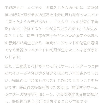
ホームシアター設計で後悔しない工務店選び
工務店でホームシアターを導入した方の中には、設計段
ホームシアター設計で工務店に依頼するメ
階で配線計画や機器の選定を十分に行わなかったことで
リット
「思ったような音が出ない」「スクリーンの配置が不自
失敗しない工務店の選び方と評判の見極め
然」など、後悔するケースが見受けられます。主な失敗
方
例としては、防音対策が不十分だったため隣室や外部へ
工務店ホームシアターの施工業者比較ポイ
の音漏れが発生したり、照明やコンセントの位置が適切
ント
でなく機器のレイアウトに制限が生じたことなどが挙げ
吹き抜け対応も含む工務店選びの注意点
られます。
工務店で理想のシアタールームを実現する
また、工務店との打ち合わせ時にホームシアターの具体
秘訣
的なイメージや使い方を細かく伝えないまま進めてしま
満足度の高いシアタールームを工務店で叶える
い、完成後に「想像と違った」と感じてしまうことも多
方法
いです。設置後の後悔を防ぐためには、希望するホーム
シアターの規模や利用シーン、必要な機能を事前に整理
工務店で満足度の高いホームシアター空間
し、設計担当者と十分に共有することが重要です。
作り