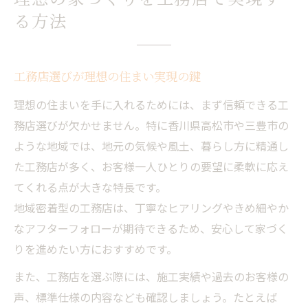
理想の家づくりを工務店で実現す
工務店のセミオーダー住宅で理想に近づく
る方法
セミオーダー住宅の選択肢と工務店の強み
工務店を活用した柔軟な間取りの工夫方法
工務店選びが理想の住まい実現の鍵
工務店住宅で実現する予算内の快適空間
理想の住まいを手に入れるためには、まず信頼できる工
工務店の標準仕様とオプションの見極め方
務店選びが欠かせません。特に香川県高松市や三豊市の
自由度と安心感が魅力の工務店住宅とは
ような地域では、地元の気候や風土、暮らし方に精通し
工務店住宅の自由度が生む快適な暮らし
た工務店が多く、お客様一人ひとりの要望に柔軟に応え
工務店の高断熱・高耐震設計の安心感
てくれる点が大きな特長です。
工務店住宅で家族の希望を形にするコツ
地域密着型の工務店は、丁寧なヒアリングやきめ細やか
工務店が提案する安心の保証とアフター対
なアフターフォローが期待できるため、安心して家づく
応
りを進めたい方におすすめです。
工務店で自然素材の快適空間を実現
また、工務店を選ぶ際には、施工実績や過去のお客様の
工務店を利用する家づくりのメリット解説
声、標準仕様の内容なども確認しましょう。たとえば