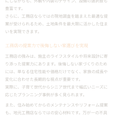
にしながらも、外観や内装のデザイン、設備の選択肢も
豊富です。
工務店への相談が後悔しない家づくりの第
さらに、工務店ならではの現地調査を踏まえた最適な提
一歩
案が受けられるため、土地条件を最大限に活かした住ま
工務店住宅の口コミや評判を徹底的に活用
いを実現できます。
工務店の見積内訳をしっかりチェックする
方法
工務店の提案力で後悔しない家選びを実現
工務店とじっくり進める納得の家づくり術
工務店の強みは、施主のライフスタイルや将来設計に寄
り添った提案力にあります。後悔しない家づくりのため
には、単なる住宅性能や価格だけでなく、家族の成長や
変化に合わせた長期的な視点が重要です。
実際に、子育て世代からシニア世代まで幅広いニーズに
応じたプランニング事例が多く見られます。
また、住み始めてからのメンテナンスやリフォーム提案
も、地元工務店ならではの安心材料です。万が一の不具