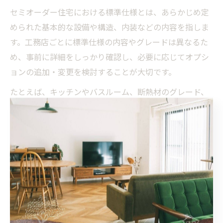
セミオーダー住宅における標準仕様とは、あらかじめ定
められた基本的な設備や構造、内装などの内容を指しま
す。工務店ごとに標準仕様の内容やグレードは異なるた
め、事前に詳細をしっかり確認し、必要に応じてオプシ
ョンの追加・変更を検討することが大切です。
たとえば、キッチンやバスルーム、断熱材のグレード、
外壁材など、標準仕様とオプションの差を明確にしてお
くことで、予算内で希望を叶えることが可能です。実際
に「標準仕様でも十分満足できた」「水回り設備だけは
グレードアップして使い勝手を重視した」など、利用者
の声も多様です。
注意点として、オプションを増やしすぎると全体のコス
トが膨らむため、家族で優先順位を話し合い、工務店担
当者と納得いくまで打ち合わせを行うことが成功のポイ