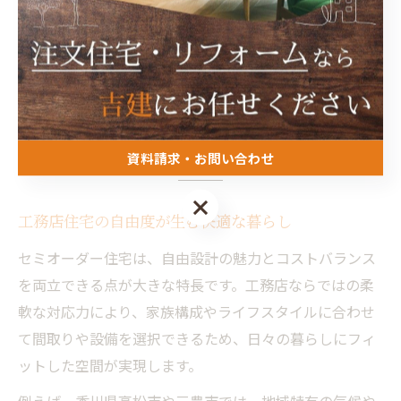
ントです。標準仕様の範囲とオプションの費用対効果を
見極めながら、最適な家づくりを目指しましょう。
自由度と安心感が魅力の工務店住
宅とは
資料請求・お問い合わせ
資料請求・お問い合わせ
工務店住宅の自由度が生む快適な暮らし
セミオーダー住宅は、自由設計の魅力とコストバランス
を両立できる点が大きな特長です。工務店ならではの柔
軟な対応力により、家族構成やライフスタイルに合わせ
て間取りや設備を選択できるため、日々の暮らしにフィ
ットした空間が実現します。