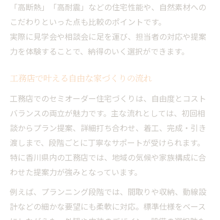
工務店のコストパフォーマンスに注目
「高断熱」「高耐震」などの住宅性能や、自然素材への
工務店ならではの細やかな打合せ対応力
こだわりといった点も比較のポイントです。
実際に見学会や相談会に足を運び、担当者の対応や提案
工務店が実現するデザインと性能の両立
力を体験することで、納得のいく選択ができます。
工務店の地場密着型サービスの強み
工務店住宅の標準仕様と安心の保証内容
工務店で叶える自由な家づくりの流れ
今注目のセミオーダー住宅で快適生活を始める
工務店でのセミオーダー住宅づくりは、自由度とコスト
工務店のセミオーダー住宅で叶う暮らし
バランスの両立が魅力です。主な流れとしては、初回相
セミオーダー住宅で日々の動線を最適化
談からプラン提案、詳細打ち合わせ、着工、完成・引き
工務店の経験で快適さと機能性を両立
渡しまで、段階ごとに丁寧なサポートが受けられます。
工務店で実現する将来見据えた住まい設計
特に香川県内の工務店では、地域の気候や家族構成に合
工務店住宅のモデルハウスで体感できる魅
わせた提案力が強みとなっています。
力
例えば、プランニング段階では、間取りや収納、動線設
後悔しない家を建てたい人への工務店活用術
計などの細かな要望にも柔軟に対応。標準仕様をベース
工務店を比較して理想の家づくりを成功