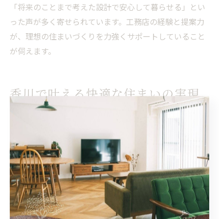
「将来のことまで考えた設計で安心して暮らせる」とい
った声が多く寄せられています。工務店の経験と提案力
が、理想の住まいづくりを力強くサポートしていること
が伺えます。
香川で叶える快適な住まいの実現
法
香川の気候に合う工務店の家づくり術
香川県高松市や善通寺市は、温暖な気候と適度な降雨量
が特徴ですが、時には湿気や強い日差しへの対策も必要
です。地域密着の工務店は、この土地ならではの気候や
風土を熟知しており、適切な断熱・通風設計や自然素材