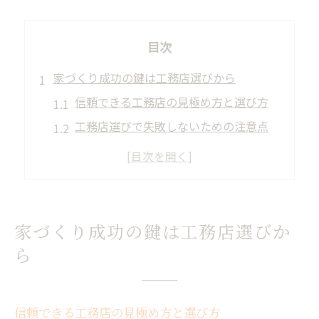
目次
家づくり成功の鍵は工務店選びから
信頼できる工務店の見極め方と選び方
工務店選びで失敗しないための注意点
コスパ重視の工務店選定テクニック
地域密着型工務店のメリットと強み
口コミからわかる工務店の評判と実力
インテリアが映える工務店の提案力
家づくり成功の鍵は工務店選びか
工務店ならではのインテリア提案の魅力
ら
暮らしに寄り添うインテリア設計の秘訣
工務店が叶える機能美あふれる空間演出
信頼できる工務店の見極め方と選び方