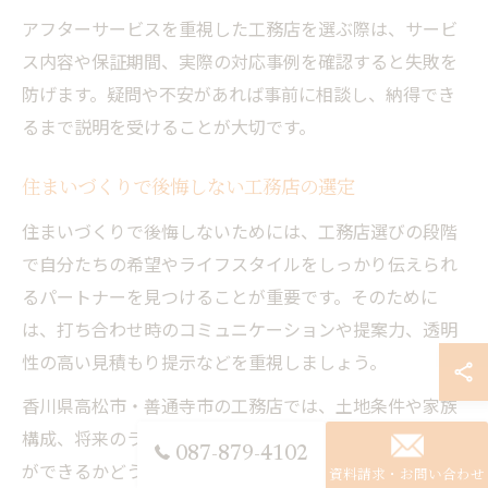
アフターサービスを重視した工務店を選ぶ際は、サービ
ス内容や保証期間、実際の対応事例を確認すると失敗を
防げます。疑問や不安があれば事前に相談し、納得でき
るまで説明を受けることが大切です。
住まいづくりで後悔しない工務店の選定
住まいづくりで後悔しないためには、工務店選びの段階
で自分たちの希望やライフスタイルをしっかり伝えられ
るパートナーを見つけることが重要です。そのために
は、打ち合わせ時のコミュニケーションや提案力、透明
性の高い見積もり提示などを重視しましょう。
香川県高松市・善通寺市の工務店では、土地条件や家族
構成、将来のライフスタイル変化まで見据えた設計提案
087-879-4102
ができるかどうかがポイントとなります。例えば、注文
資料請求・お問い合わせ