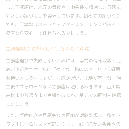
した工務店は、地元の気候や土地条件に精通し、五感に
こんな工務店なら後悔しない家づくり
やさしい家づくりを実現しています。初めての家づくり
安心して任せられる工務店の特徴とは
でも、丁寧なサポートとアフターメンテナンスがある工
アフターサービスが充実した工務店選び
務店なら安心して任せられるでしょう。
住まいづくりで後悔しない工務店の選定
希望を形にする工務店の柔軟な対応力
工務店選びで失敗しないための注意点
トラブルを防ぐ工務店のポイント解説
工務店選びで失敗しないためには、事前の情報収集と比
高松・善通寺の家づくり最前線を徹底解説
較が不可欠です。特に「ダメな工務店は？」という疑問
工務店が手がける最新の施工事例紹介
を持つ方も多いですが、対応が遅い、説明が不十分、施
工後のフォローがない工務店は避けるべきです。香川県
高松善通寺エリアの工務店事情を解説
高松市や善通寺市で実績があるか、地元での評判も確認
工務店の最新トレンドと家づくり動向
しましょう。
地元で評判の工務店選び方と特徴
また、契約内容や見積もりの明細が曖昧な場合、後でト
工務店が実現する新しい住まいの形
ラブルになるリスクが高まります。必ず細かい条件や標