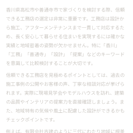
自然素材を活かすインテリアのポイント
香川県高松市や善通寺市で家づくりを検討する際、信頼
工務店の経験が光るデザイン事例紹介
できる工務店の選定は非常に重要です。工務店は設計か
香川で叶える快適な住まいの実現法
ら施工、アフターメンテナンスまで一貫して対応するた
香川の気候に合う工務店の家づくり術
め、長く安心して暮らせる住まいを実現するには確かな
快適な暮らしを支える工務店の工夫
実績と地域密着の姿勢が欠かせません。特に「香川」
インテリアと工務店の融合で理想実現
「工務」「善通寺」「設計」「提案」などのキーワード
家族構成に合わせた工務店の設計力
を意識して比較検討することが大切です。
工務店が提案する断熱・耐震の工夫
信頼できる工務店を見極めるポイントとしては、過去の
理想の空間づくりに工務店ができること
施工事例の公開やお客様の声、丁寧な相談対応が挙げら
工務店が実現する理想の間取り設計
れます。実際に現場見学会やモデルハウスを訪れ、建築
インテリアと調和する工務店の施工
の品質やインテリアの提案力を直接確認しましょう。ま
た、地域特有の気候や風土に配慮した設計ができるかも
家族の希望を叶える工務店の提案力
チェックポイントです。
工務店が得意とする個性派デザイン
例えば、有限会社吉建のように三代にわたり地域に根差
住み心地を高める工務店の技術力