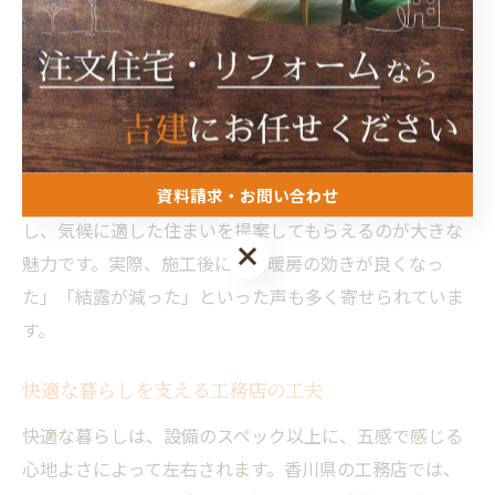
の活用に力を入れています。例えば、夏の蒸し暑さを和
らげるために、通風計画を重視した間取りや深い軒を設
けることが多いです。
こうした設計は、単に快適さを追求するだけでなく、エ
ネルギーコストの削減や住まいの長寿命化にもつながり
資料請求・お問い合わせ
ます。地元の工務店ならではの知見や施工経験を活か
し、気候に適した住まいを提案してもらえるのが大きな
資料請求・お問い合わせ
魅力です。実際、施工後に「冷暖房の効きが良くなっ
た」「結露が減った」といった声も多く寄せられていま
す。
快適な暮らしを支える工務店の工夫
快適な暮らしは、設備のスペック以上に、五感で感じる
心地よさによって左右されます。香川県の工務店では、