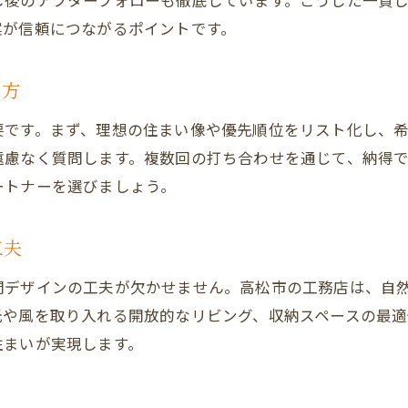
し後のアフターフォローも徹底しています。こうした一貫
省エネ重視の工務店選びが成功のカギ
案が信頼につながるポイントです。
中古住宅リノベを工務店で安心実現
中古住宅リノベは工務店の知見が活きる理由
め方
工務店が提案する安心の中古住宅診断ポイント
要です。まず、理想の住まい像や優先順位をリスト化し、
高松市の中古住宅リノベを工務店で成功させる方
遠慮なく質問します。複数回の打ち合わせを通じて、納得
工務店と考えるビフォーアフター事例の活用法
ートナーを選びましょう。
費用を抑えた工務店リノベの進め方
中古住宅の価値を高める工務店の工夫
資料請求・お問い合わせ
資料請求・お問い合わせ
工夫
一戸建てリノベーションで工務店が選ばれる理由
間デザインの工夫が欠かせません。高松市の工務店は、自
工務店と進める一戸建てリノベの実力
光や風を取り入れる開放的なリビング、収納スペースの最適
高松市で工務店が選ばれる信頼のポイント
住まいが実現します。
工務店が叶える間取り変更と快適性向上策
費用対効果を重視した一戸建て工務店リノベ