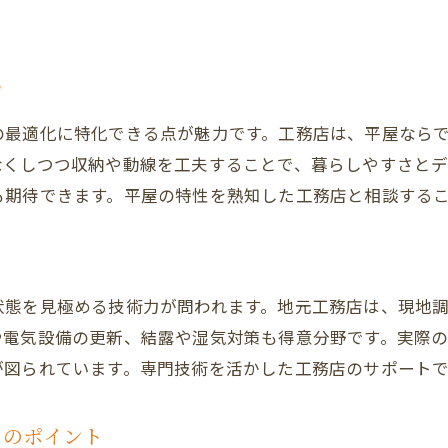
快適性と機能性を両立させる工務店の工夫
工務店と進める長期的な住まいづくり戦略
家族の成長に合わせる工務店の提案力
力
リノベの夢をかなえる工務店パートナー選び
の最適化に特化できる点が魅力です。工務店は、平屋なら
なくしつつ収納や動線を工夫することで、暮らしやすさと
も期待できます。平屋の特性を熟知した工務店と相談する
状態を見極める技術力が問われます。地元工務店は、現地
や電気設備の更新、結露や湿気対策も得意分野です。実際
が図られています。専門技術を活かした工務店のサポート
ムのポイント