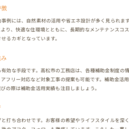
自然素材を活かした工務店リノベの魅力
特徴
工務店が提案する自然素材リノベの安心感
功事例には、自然素材の活用や省エネ設計が多く見られま
香川県の気候に合う素材選びと工務店の役割
により、快適な住環境とともに、長期的なメンテナンスコ
おしゃれな工務店リノベで健康的な暮らしを実現
させるカギとなっています。
自然素材のメリットを工務店と徹底比較
工務店の経験が活きる自然素材リノベのコツ
強み
快適さとデザインを両立する工務店の工夫
る有効な手段です。高松市の工務店は、各種補助金制度の
省エネ住宅を叶える工務店活用のコツ
リアフリー対応など対象工事の提案も可能です。補助金活
工務店と進める省エネリノベーションの秘訣
選びの際は補助金活用実績も注目しましょう。
高松市の工務店が考えるエコ住宅設計のポイント
補助金を活用した省エネ工務店リノベの流れ
術
工務店による断熱と省エネ対策の実践方法
グと打ち合わせです。お客様の希望やライフスタイルを深
ライフスタイルに合う省エネプランを工務店で検