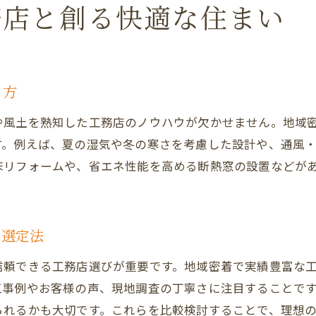
務店と創る快適な住まい
アフターサービス充実の工務店を選ぶコツ
家族の暮らしに寄り添う工務店の提案力
補助金活用で賢く工務店リノベを進める方法
り方
工務店と一緒に進める補助金申請の流れ
高松市リフォーム補助金の基本と工務店の役割
や風土を熟知した工務店のノウハウが欠かせません。地域
す。例えば、夏の湿気や冬の寒さを考慮した設計や、通風
工務店が提案する費用を抑えるリノベ術
床リフォームや、省エネ性能を高める断熱窓の設置などが
補助金活用で理想の住まいを工務店と実現
工務店のサポートで補助金トラブルを防ぐ
賢く進めるための工務店選びと相談方法
の選定法
理想の暮らし実現に工務店が果たす役割
信頼できる工務店選びが重要です。地域密着で実績豊富な
工務店が実現する理想の暮らしの第一歩
工事例やお客様の声、現地調査の丁寧さに注目することで
高松市の工務店が提案する住まいの未来像
られるかも大切です。これらを比較検討することで、理想