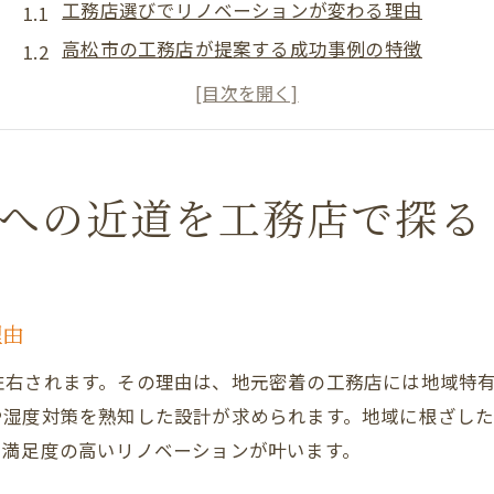
工務店選びでリノベーションが変わる理由
高松市の工務店が提案する成功事例の特徴
リフォーム補助金を活用する工務店の強み
人気の工務店が実践する満足度アップ術
失敗しない工務店とのリノベ相談の進め方
おしゃれな住まいを実現する工務店の工夫
功への近道を工務店で探る
香川県高松市で工務店と創る快適な住まい
高松市の工務店が叶える快適空間の作り方
一戸建てリノベーションに強い工務店の選定法
理由
工務店が提案する平屋リフォームの魅力
左右されます。その理由は、地元密着の工務店には地域特
中古住宅を快適に変える工務店の技術
や湿度対策を熟知した設計が求められます。地域に根ざし
工務店で実現するマンションリフォームのポイン
、満足度の高いリノベーションが叶います。
おしゃれで機能的な住まいを工務店で目指す