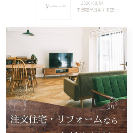
2026/08/04
工務店が提案する空間づくりで叶える香川県高松市三豊市の快適な家づくりポイント
2026/07/28
工務店でダイニング空間を快適に設計するための広さや天井高を徹底解説
2026/07/21
工務店が実践する材料調達と小豆郡小豆島町で叶う高品質な家づくり
タグ
Tags
高松市
工務店
新築
自然素材