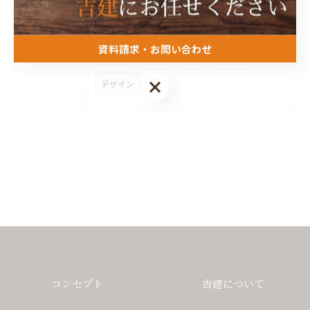
木の家
フルリフォーム
平屋
資料請求・お問い合わせ
古民家
水回り
収納
外構工事
資料請求・お問い合わせ
デザイン
コンセプト
吉建について