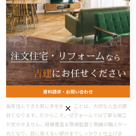
タグ
Tags
高松市
工務店
新築
自然素材
木の家
フルリフォーム
平屋
古民家
水回り
収納
外構工事
デザイン
資料請求・お問い合わせ
長年住んできた家に手を加えることは、大切な人生の節
資料請求・お問い合わせ
目となります。だからこそ、リフォームでは丁寧な施工
が欠かせません。経験豊富な現場監督と熟練の職人が一
丸となり、目に見えない部分までしっかりと仕上げま